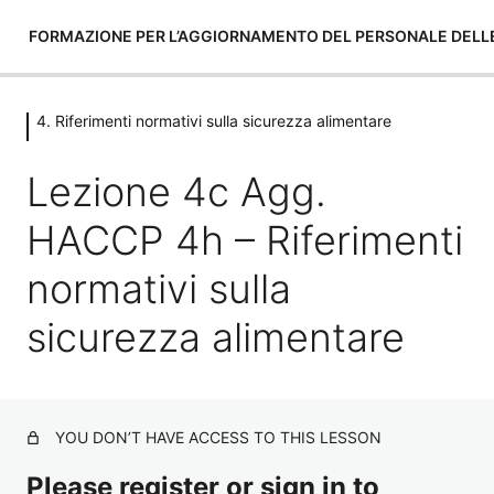
FORMAZIONE PER L’AGGIORNAMENTO DEL PERSONALE DELLE 
4. Riferimenti normativi sulla sicurezza alimentare
1. Introduzione al corso agg. 4h
1 lesson
Lezione 4c Agg.
2. Termini e definizioni
HACCP 4h – Riferimenti
2 lessons, 2 quizzes
3. Sicurezza alimentare
normativi sulla
1 lesson, 1 quiz
sicurezza alimentare
4. Riferimenti normativi sulla
sicurezza alimentare
Lezione 4b Agg. HACCP 4h – Le frodi alimentari
YOU DON’T HAVE ACCESS TO THIS LESSON
Lezione 4c Agg. HACCP 4h – Riferimenti normativi
Please register or sign in to
sulla sicurezza alimentare