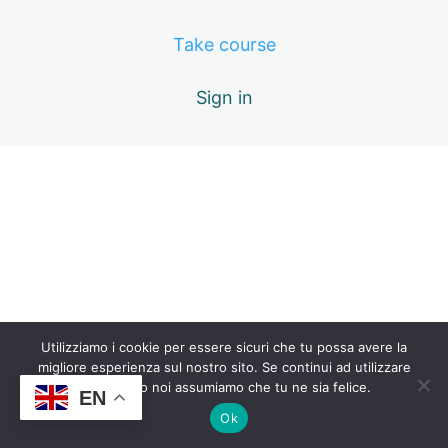
5. Sistema HACCP
Take course
2 lessons, 2 quizzes
5c. I principi HACCP
Sign in
1 lesson, 1 quiz
6. Qualità alimentare
2 lessons, 2 quizzes
8. Misure preventive
Previous
Next
1 lesson, 1 quiz
9. Norme igieniche
2 lessons, 2 quizzes
10. Agenti infestanti
1 lesson, 1 quiz
Utilizziamo i cookie per essere sicuri che tu possa avere la
11. Sanificazione
migliore esperienza sul nostro sito. Se continui ad utilizzare
questo sito noi assumiamo che tu ne sia felice.
EN
2 lessons, 2 quizzes
Ok
12. Formazione