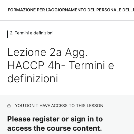
FORMAZIONE PER L’AGGIORNAMENTO DEL PERSONALE DELLE 
2. Termini e definizioni
1. Introduzione al corso agg. 4h
1 lesson
Lezione 2a Agg.
2. Termini e definizioni
HACCP 4h- Termini e
Lezione 2a Agg. HACCP 4h- Termini e definizioni
definizioni
Lezione 2b Agg. HACCP 4h – Termini e definizioni
3. Sicurezza alimentare
1 lesson, 1 quiz
YOU DON’T HAVE ACCESS TO THIS LESSON
4. Riferimenti normativi sulla
sicurezza alimentare
Please register or sign in to
access the course content.
2 lessons, 2 quizzes